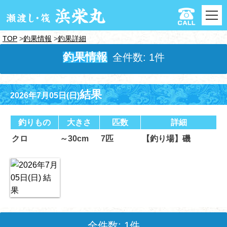
TOP
釣果情報
釣果詳細
釣果情報
全件数: 1件
結果
2026年7月05日(日)
釣りもの
大きさ
匹数
詳細
クロ
～30cm
7匹
【釣り場】磯
全件数: 1件