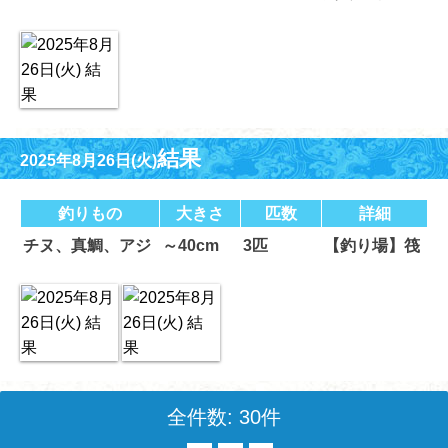
結果
2025年8月26日(火)
釣りもの
大きさ
匹数
詳細
チヌ、真鯛、アジ
～40cm
3匹
【釣り場】筏
全件数: 30件