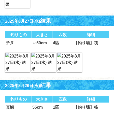
結果
2025年8月27日(水)
釣りもの
大きさ
匹数
詳細
チヌ
～50cm
4匹
【釣り場】筏
結果
2025年8月26日(火)
釣りもの
大きさ
匹数
詳細
真鯛
55cm
1匹
【釣り場】筏