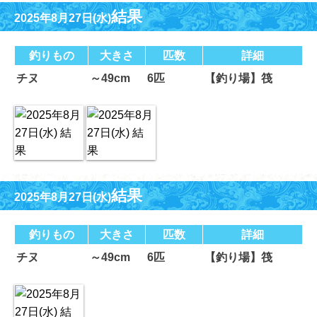
結果
2025年8月27日(水)
釣りもの
大きさ
匹数
詳細
チヌ
～49cm
6匹
【釣り場】筏
結果
2025年8月27日(水)
釣りもの
大きさ
匹数
詳細
チヌ
～49cm
6匹
【釣り場】筏