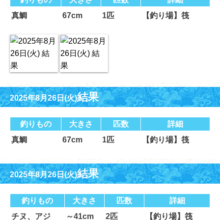
真鯛
67cm
1匹
【釣り場】筏
結果
2025年8月26日(火)
釣りもの
大きさ
匹数
詳細
真鯛
67cm
1匹
【釣り場】筏
結果
2025年8月26日(火)
釣りもの
大きさ
匹数
詳細
チヌ、アジ
～41cm
2匹
【釣り場】筏