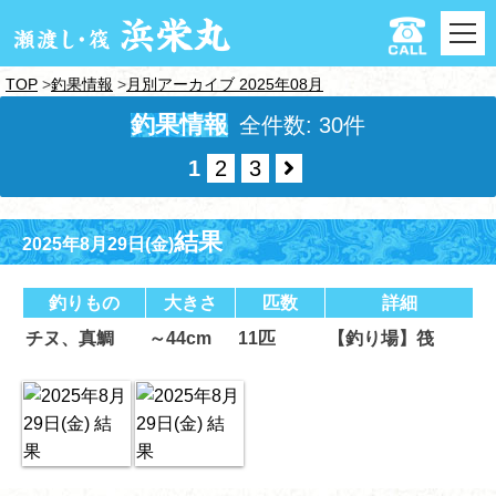
TOP
釣果情報
月別アーカイブ 2025年08月
釣果情報
全件数: 30件
1
2
3
結果
2025年8月29日(金)
釣りもの
大きさ
匹数
詳細
チヌ、真鯛
～44cm
11匹
【釣り場】筏