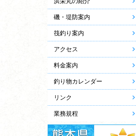
浜栄丸の紹介
磯・堤防案内
筏釣り案内
アクセス
料金案内
釣り物カレンダー
リンク
業務規程