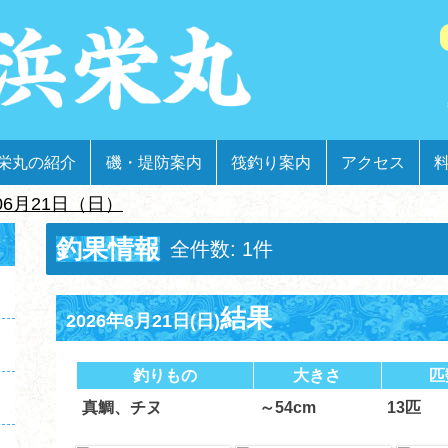
栄丸の紹介
磯・堤防案内
筏釣り案内
アクセス
06月21日（日）
釣果情報
全件数: 1件
結果
2026年6月21日(日)
釣りもの
大きさ
匹
真鯛、チヌ
～54cm
13匹