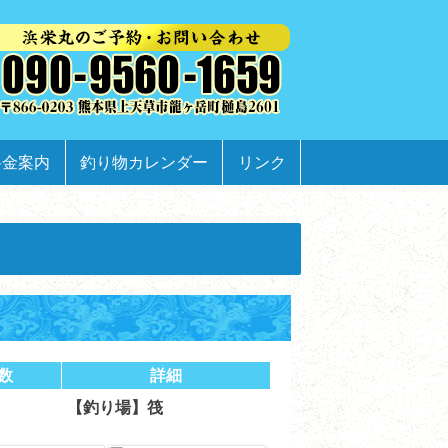
料金案内
釣り物カレンダー
リンク
数
詳細
【釣り場】筏