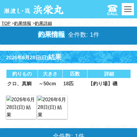
TOP
釣果情報
釣果詳細
釣果情報
全件数: 1件
結果
2026年6月28日(日)
釣りもの
大きさ
匹数
詳細
クロ、真鯛
～50cm
18匹
【釣り場】磯
全件数: 1件