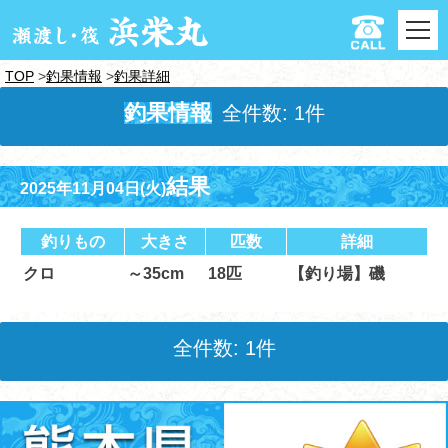
TOP
釣果情報
釣果詳細
釣果情報
全件数: 1件
結果
2025年11月04日(火)
釣りもの
大きさ
匹数
詳細
クロ
～35cm
18匹
【釣り場】磯
全件数: 1件