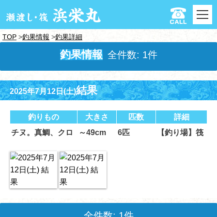
TOP
釣果情報
釣果詳細
釣果情報
全件数: 1件
結果
2025年7月12日(土)
釣りもの
大きさ
匹数
詳細
チヌ。真鯛、クロ
～49cm
6匹
【釣り場】筏
全件数: 1件