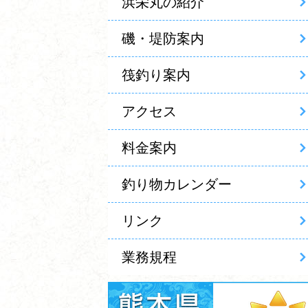
浜栄丸の紹介
磯・堤防案内
筏釣り案内
アクセス
料金案内
釣り物カレンダー
リンク
業務規程