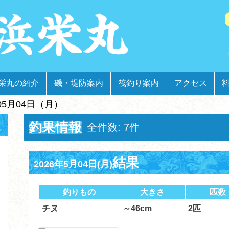
栄丸の紹介
磯・堤防案内
筏釣り案内
アクセス
05月04日（月）
釣果情報
全件数: 7件
結果
2026年5月04日(月)
釣りもの
大きさ
匹数
チヌ
～46cm
2匹