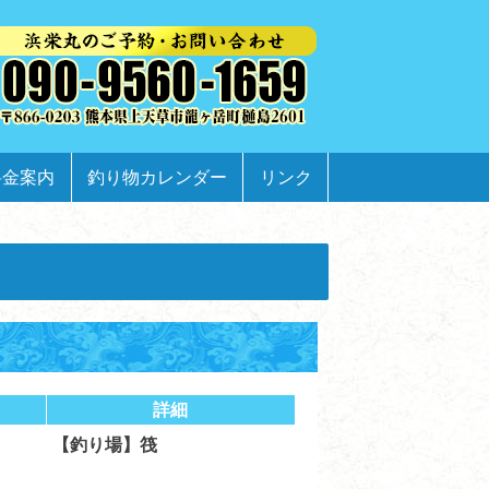
料金案内
釣り物カレンダー
リンク
詳細
【釣り場】筏