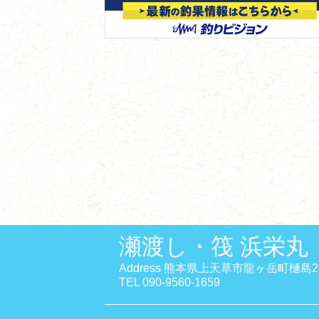
瀬渡し・筏 浜栄丸
Address 熊本県上天草市龍ヶ岳町樋島2
TEL 090-9560-1659