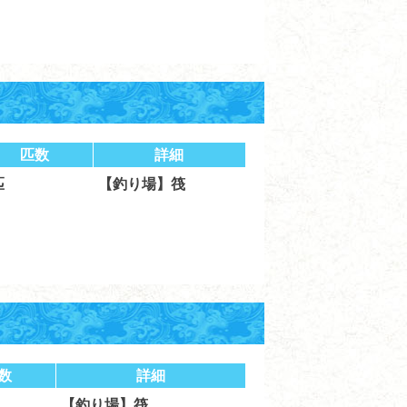
匹数
詳細
匹
【釣り場】筏
数
詳細
【釣り場】筏