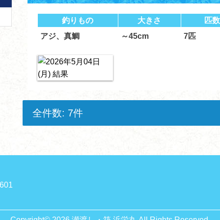
釣りもの
大きさ
匹数
アジ、真鯛
～45cm
7匹
全件数: 7件
601
Copyright© 2026 瀬渡し・筏 浜栄丸 All Rights Reserved.