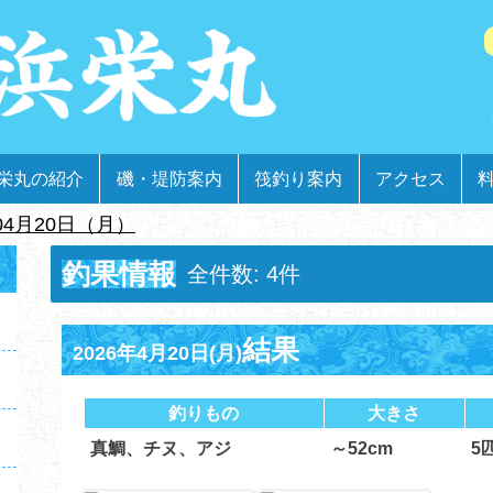
栄丸の紹介
磯・堤防案内
筏釣り案内
アクセス
04月20日（月）
釣果情報
全件数: 4件
結果
2026年4月20日(月)
釣りもの
大きさ
真鯛、チヌ、アジ
～52cm
5