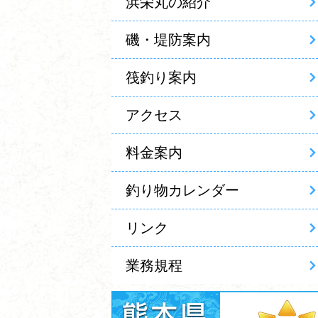
浜栄丸の紹介
磯・堤防案内
筏釣り案内
アクセス
料金案内
釣り物カレンダー
リンク
業務規程