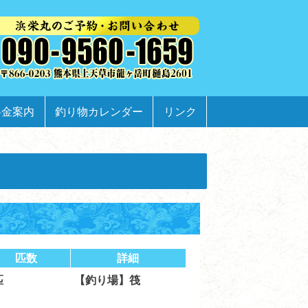
料金案内
釣り物カレンダー
リンク
匹数
詳細
匹
【釣り場】筏