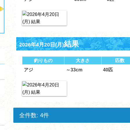
結果
2026年4月20日(月)
釣りもの
大きさ
匹数
アジ
～33cm
40匹
全件数: 4件