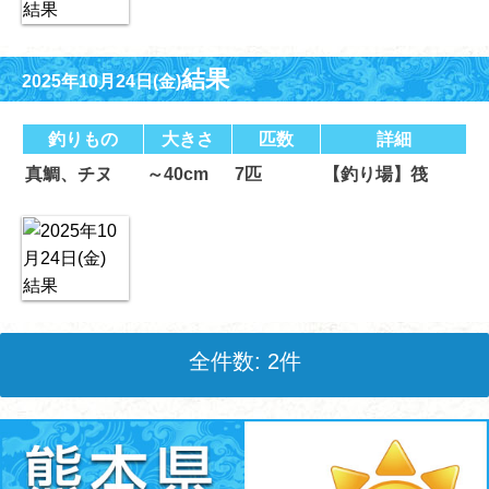
結果
2025年10月24日(金)
釣りもの
大きさ
匹数
詳細
真鯛、チヌ
～40cm
7匹
【釣り場】筏
全件数: 2件