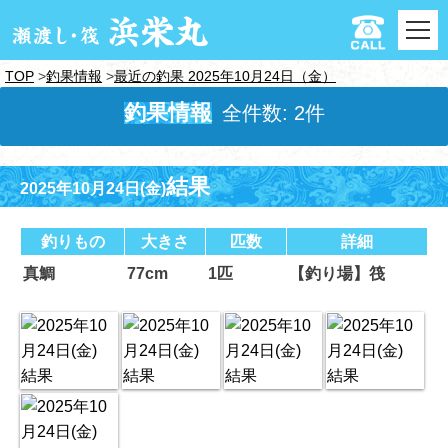
TOP
釣果情報
最近の釣果 2025年10月24日（金）
釣果情報
全件数: 2件
結果
2025年10月24日(金)
釣りもの
大きさ
匹数
詳細
真鯛
77cm
1匹
【釣り場】筏