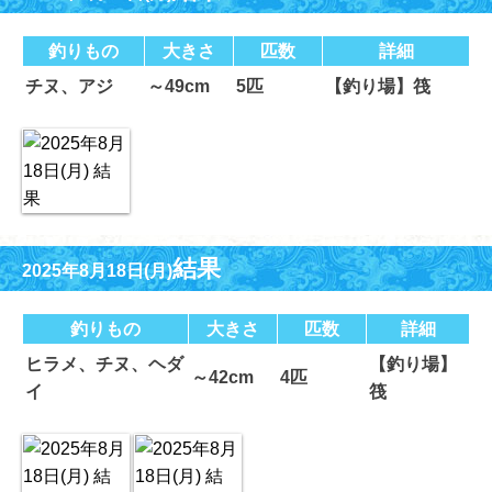
釣りもの
大きさ
匹数
詳細
チヌ、アジ
～49cm
5匹
【釣り場】筏
結果
2025年8月18日(月)
釣りもの
大きさ
匹数
詳細
ヒラメ、チヌ、ヘダ
【釣り場】
～42cm
4匹
イ
筏