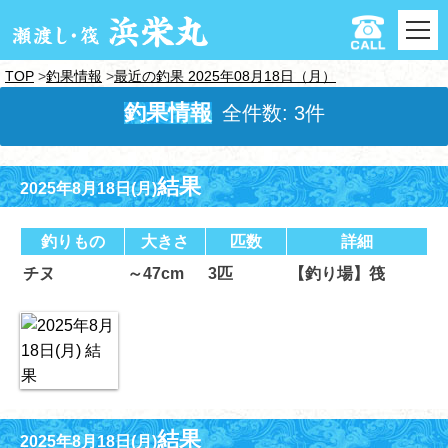
TOP
釣果情報
最近の釣果 2025年08月18日（月）
釣果情報
全件数: 3件
結果
2025年8月18日(月)
釣りもの
大きさ
匹数
詳細
チヌ
～47cm
3匹
【釣り場】筏
結果
2025年8月18日(月)