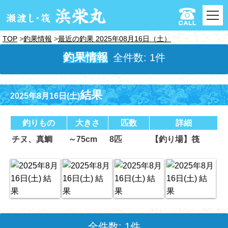
TOP
釣果情報
最近の釣果 2025年08月16日（土）
釣果情報
全件数: 1件
結果
2025年8月16日(土)
釣りもの
大きさ
匹数
詳細
チヌ、真鯛
～75cm
8匹
【釣り場】筏
全件数: 1件