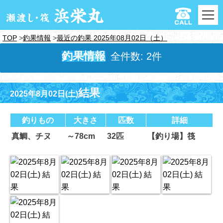
TOP
釣果情報
最近の釣果 2025年08月02日（土）
釣果情報
全件数: 2件
結果
2025年8月02日(土)
釣りもの
大きさ
匹数
詳細
真鯛、チヌ
～78cm
32匹
【釣り場】筏