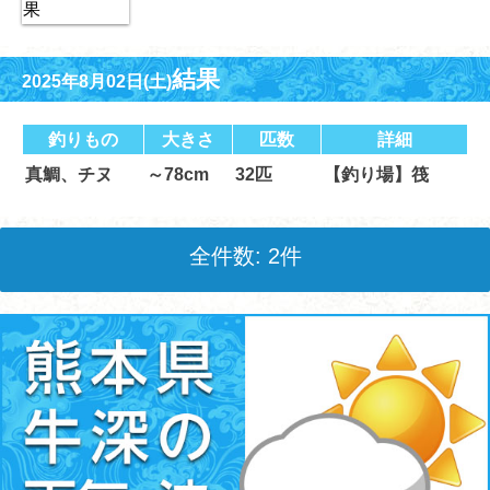
結果
2025年8月02日(土)
釣りもの
大きさ
匹数
詳細
真鯛、チヌ
～78cm
32匹
【釣り場】筏
全件数: 2件